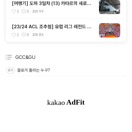
[여행기] 도하 3일차 (13) 카타르의 새로운
관문 하마드 국제공항 입출국장 풍경
2
0
조회
99
[23/24 ACL 조추첨] 유럽 리그 레전드 선
수들의 출전으로 더욱 웅장해진 서아시아 조
2
0
조회
85
편성 결과!
GCC&GU
분류 전체보기
주요 글 목록
블로거 둘라는 누구?
공지