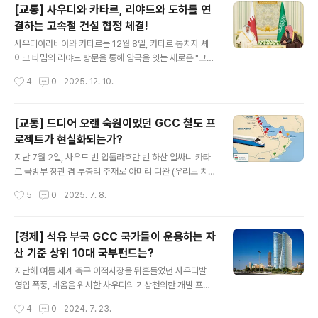
[교통] 사우디와 카타르, 리야드와 도하를 연
결하는 고속철 건설 협정 체결!
글 내용
사우디아라비아와 카타르는 12월 8일, 카타르 통치자 셰
이크 타밈의 리야드 방문을 통해 양국을 잇는 새로운 "고속
전기 철도" 프로젝트에 공식 서명했다고 발표했습니다. 두
작성시간
4
0
2025. 12. 10.
나라를 연결하는 새로운 고속철은 최신 철도 기술과 스마
트 엔지니어링을 활용해 6년 내 완료를 목표로 하고 있으
며, 고속철은 총 연장 785km의 노선을 시속 300kmfh
[교통] 드디어 오랜 숙원이었던 GCC 철도 프
운행될 예정입니다. 아직은 프로젝트 발표 초기라 최종 노
로젝트가 현실화되는가?
선이 확정되지는 않았지만, 알려진 바에 따르면 이 고속철
글 내용
은 사우디 리야드의 킹 살만 국제공항과 카타르 도하의 하
지난 7월 2일, 사우드 빈 압둘라흐만 빈 하산 알싸니 카타
마드 국제공항을 연결하며 사우디 내 3개역과 카타르의 2
르 국방부 장관 겸 부총리 주재로 아미리 디완 (우리로 치면
개역을 세울 계획으로 알려지고 있습니다. 현재 리야드에
대통령실)에서 열린 정례 내각 회의에서 카타르 내각은 G
작성시간
5
0
2025. 7. 8.
서 도하를 비행기로는 한시간 반 남짓 걸립니다.사우디: 리
CC 국가들을 철도로 연결하는 GCC 철도 프로젝트 사업
야드 (킹 살만 국제공항), 알후푸..
에 대한 일반 협정 초안을 승인하면서 오래전부터 얘기가
나와 쉬어터질대로 쉬어터진 GCC 철도 프로젝트가 203
[경제] 석유 부국 GCC 국가들이 운용하는 자
0년을 목표로 본격적으로 진행될 전망입니다. 2009년 12
산 기준 상위 10대 국부펀드는?
월 쿠웨이트 시티에서 열린 제30회 GCC 정상회담에서 G
글 내용
CC 회원국들이 승인했던 GCC 철도 프로젝트는 당초 20
지난해 여름 세계 축구 이적시장을 뒤흔들었던 사우디발
18년 개통을 목표로 했지만, 여느 프로젝트와 마찬가지로
영입 폭풍, 네옴을 위시한 사우디의 기상천외한 개발 프로
오랫동안 연기되어 온 프로젝트였습니다. 일단 회원국 중
젝트 뒤에는 사우디 국부펀드 PIF가 있습니다. 주목받는 PI
작성시간
4
0
2024. 7. 23.
철도망이 조금이라도 구축된 곳이 사우디 밖에 없었던데
F를 포함해 석유 부국 GCC 국가에서 운용하는 10대 국부