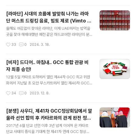
다, 세계 경제 위기와 코로나라는..
펀드를 간단히 정리해 보았습니다. GCC 10대 국부펀드에
는 GCC 6개국 중 오만과 바레인을 제외한 4개국- UAE
[라마단] 시대의 흐름에 발맞춰 나가는 라마
(6개), 사우디 (2개), 카타르 & 쿠웨이트 (각각 1개) -의 국
단 머스트 드링킹 음료, 빔토 제로 (Vimto Z
부 펀드가 이름을 올리고 있으며, 연합 정부 뿐만 아니라 아
글 내용
ero)!
부다비 및 두바이 토후국 별 국부펀드를 운용하고 있는 UA
올해도 어김없이 찾아온 라마단, 이제 UAE에서는 밥먹을
E, 그중에서도 3개의 펀드를 운용하고 있는 아부다비가 개
곳을 찾아 헤매야했던 예전 같은 하드코어한 라마단의 분
별 국가로는 가장 많은 국부펀드를 운용하고 있습니다. 흥
위기는 완전히 벗어던지고, 타종교에 대한 관용 (........과 돈
작성시간
33
0
2024. 3. 18.
미로운 점은 셰이크 타흐눈 아부다비 부통치자와 셰이크
벌이를 위한 실리를 덧붙인)을 앞세워 일상과 크게 다를 바
만수르 U..
없는 기간이 되었지만... 2018.05.15 - [공지&소식/기획
시리즈] - [라마단] 알아두면 쓸데있을지도 모르는 라마단
[비자] 드디어.. 마침내.. GCC 통합 관광 비
잡학 가이드 이슬람력에 대한 개념이 없더라도, 라마단이
자 최종 승인!
가까이 오고 있다는 사실을 확인할 수 있는 대표적인 시그
글 내용
널 중 하나는 몇 주전부터 슈퍼에서 볼 수 있는 빔토 전용
12월 5일 카타르 도하에서 열린 제44차 GCC 최고 위원
매대가 될 것입니다. 빔토는 영국에서 탄생했지만, 지금은
회에서 지난달 초 오만 무스카트에서 열린 제40차 GCC
영국보다 아라비아 반도에서, 특히 라마단 매출이 한해 매
내무장관 회담에서 만장일치로 통과한 통합 관광 비자를
작성시간
34
0
2023. 12. 8.
출량을 결정짓는 대표적인 라마단 음료입니다. 이제와서
최종 승인하고, 각국 내무장관들에게 새로운 비자 도입에
보니 블로그..
따른 필요한 조치를 취할 권한을 부여했다고 사우디 관영
통신 SPA가 보도했습니다. GCC 통합 관광 비자 도입은
[분쟁] 사우디, 제41차 GCC정상회담에서 알
단일 통화 도입과 함께 서로 엇갈리는 이해관계 속에서도 E
울라 선언 합의 후 카타르와의 관계 완전 정상
U처럼 블록을 만들고 싶었던 GCC 국가들 사이에서 수십
글 내용
화 발표!
년 동안 논의되어 왔던 양대 떡밥 중 하나였습니다. 제 블로
2017년 6월 단교 선언 이후 3년 넘게 이어져 온 카타르
그에서 언급했던 것이 무려 10년 전... 단일 통화는 UAE와
단교 사태의 종식을 기대케 한 제41차 연례 GCC 정상회