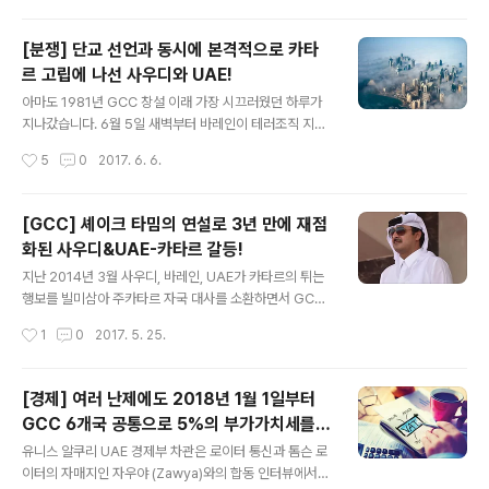
에는 사우..
들이 내세운 요구조건이 담긴 청구서를 2014년에 이어 또
다시 중재역으로 나선 쿠웨이트를 통해 카타르에 전달하였
[분쟁] 단교 선언과 동시에 본격적으로 카타
습니다. 이들이 요구조건을 이행하라며 카타르에게 준 시
르 고립에 나선 사우디와 UAE!
간은 단 10일. 과연 어떤 조건을 제시했을까요? 공개적으
글 내용
로 전달된 청구서는 아니었지만 AP의 리포트를 통해 세상
아마도 1981년 GCC 창설 이래 가장 시끄러웠던 하루가
에 공개된 총 13개항의 청구서는 실질적인 요구사항 11개
지나갔습니다. 6월 5일 새벽부터 바레인이 테러조직 지원,
항, 제한시간 1개항, 사후 감사 1개항으로 나뉘어져 있습니
반정부 미디어전을 활용한 내정 간섭과 불안 조성 등을 이
작성시간
5
0
2017. 6. 6.
다. (UAE는 카타르가 협상에 나설 생각은 않고 이를 언론
유로 카타르와의 모든 관계 단절을 선포한데 이어 사우디
에 유출시키면서 여론전을 전개한..
와 UAE가 이에 동참하고 이에 이집트, 리비아 임시정부,
예멘, 몰디브가 가세하면서 파장은 일파만파로 확산되었습
[GCC] 셰이크 타밈의 연설로 3년 만에 재점
니다. 예멘 알후씨 반군과 대치하고 있는 연합군에서도 카
화된 사우디&UAE-카타르 갈등!
타르군을 제외시켜 버린 것은 덤. 3년 전인 2014년 3월에
글 내용
카타르 주재 자국 대사 소환으로 시작해서 쿠웨이트의 중
지난 2014년 3월 사우디, 바레인, UAE가 카타르의 튀는
재로 일단 봉합되는 것만 같았던 GCC의 양대축인 사우디/
행보를 빌미삼아 주카타르 자국 대사를 소환하면서 GCC
UAE와 카타르의 외교 관계 단절 사태 ([GCC] 주카타르
의 분열을 초래할지도 모른다는 우려를 낳았던 네 나라의
작성시간
1
0
2017. 5. 25.
대사소환으로 촉발된 사우디, 바레인, UAE, 카타르 간 갈
갈등은 쿠웨이트가 중재에 나서면서 다행히 한달여만에 일
등 일단락, 그리고 과제..
단락된 적이 있었습니다. [GCC] 사우디, 바레인, UAE, 주
카타르 대사 전격 소환의 배경과 전망[GCC] 주카타르 대
[경제] 여러 난제에도 2018년 1월 1일부터
사소환으로 촉발된 사우디, 바레인, UAE, 카타르 간 갈등
GCC 6개국 공통으로 5%의 부가가치세를
일단락, 그리고 과제! 그렇게 잠잠해지는 것만 같았던 사우
글 내용
도입할 것!
디/UAE-카타르 간 갈등은 트럼프 미대통령의 사우디 방문
유니스 알쿠리 UAE 경제부 차관은 로이터 통신과 톰슨 로
중 개최되었던 GCC-미국 정상회담 (백악관이 내놓은 공
이터의 자매지인 자우야 (Zawya)와의 합동 인터뷰에서