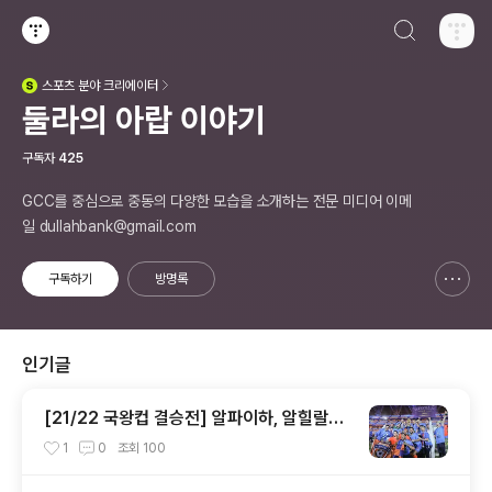
검색하기
티스토리
스포츠
분야 크리에이터
(새창열림)
둘라의 아랍 이야기
구독자
425
GCC를 중심으로 중동의 다양한 모습을 소개하는 전문 미디어 이메
일 dullahbank@gmail.com
구독하기
방명록
신고하기 레이어
열기
인기글
[21/22 국왕컵 결승전] 알파이하, 알힐랄도
꺾고 창단 69년 만에 첫 메이저 대회 우승!
1
0
조회
100