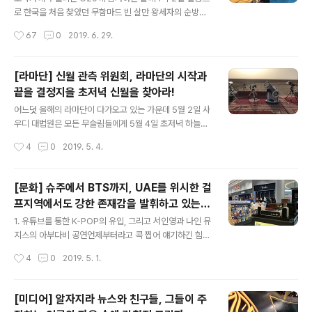
ow 7s! 참조), 이틑날 열린 스트레이 키즈, 슈퍼 주니어 유
로 한국을 처음 찾았던 무함마드 빈 살만 왕세자의 순방을
닛 그룹인 D&E, 그리고 규현의 소집해제 이후 첫 복귀 무
즈음하여 제 블로그 방문객수가 평상시보다 몇 배나 늘어
작성시간
67
0
2019. 6. 29.
대가 된 K.R.Y. 공연은 매끄럽지 못한 진행이 살짝 아쉬웠
났는데, 유입 검색어를 보니 "빈 살만 왕세자 부인", "무함
지만 K..
마드 빈 살만 부인", "사우디 왕세자 부인" 등의 검색어가
유독 눈에 많이 띄었습니다. 그의 부인에 대해서는 단 한번
[라마단] 신월 관측 위원회, 라마단의 시작과
도 다룬 적이 없었음에도 불구하고, 내용도 없으면서 클릭
끝을 결정지을 초저녁 신월을 찾아라!
질 유도를 위해 제목으로 낚는 일부 포스팅들과 함께 검색
글 내용
된 탓이었겠죠. 그래서... 한 번 찾아봤습니다. 현재 무함마
어느덧 올해의 라마단이 다가오고 있는 가운데 5월 2일 사
드 빈 살만 빈 압둘아지즈 알사우드 왕세자는 지난 2008
우디 대법원은 모든 무슬림들에게 5월 4일 초저녁 하늘을
년 사라 빈트 마슈후르 빈 압둘아지즈 알사우드 공주와 결
유심히 살펴보고 육안이나 망원경을 통해 초저녁 하늘에서
작성시간
4
0
2019. 5. 4.
혼하여 슬하에 2남 2녀를 두고 있습니다. (2021년 4월 아
신월이 목격될 경우 가까운 법원에 목격한 사실에 대해 보
들 압둘 아지즈를 ..
고해 줄 것을 공식으로 요청했습니다. 사우디 대법원의 공
표와 더불어 라마단의 시작일을 확정짓는 공식적인 절차에
[문화] 슈주에서 BTS까지, UAE를 위시한 걸
들어가게 됩니다. 양대 이드와 같은 이슬람력 휴일과 내셔
프지역에서도 강한 존재감을 발휘하고 있는 K
널 데이, 신년 등 서력 휴일이 공존하는 아랍국가의 연간 공
글 내용
-POP의 인기!
휴일 일정을 보게 되면 이슬람력 휴일의 경우 정확한 일정
1. 유튜브를 통한 K-POP의 유입, 그리고 서인영과 나인 뮤
은 달 관측 결과에 따르고 정해진 날짜와 달라질 수도 있다
지스의 아부다비 공연언제부터라고 콕 찝어 얘기하긴 힘들
는 첨언이 일정표 밑에 붙어있음을 볼 수 있습니다. 왜 이슬
다고 합니다만, 대체로 2000년대 후반 이후 유튜브 동영
작성시간
4
0
2019. 5. 1.
람력 휴일은 그때가봐야 알 수 있고 매번 초저녁 하늘 관측
상을 버퍼링없이 재생할 수 있는 수준으로 인터넷 속도가
결과에 따라 정확한 일정이 결정..
향상됨과 동시에 걸프지역에도 10~20대 여성들을 중심으
로 K-POP의 열기가 조금씩 전해지기 시작했습니다. 공식
[미디어] 알자지라 뉴스와 친구들, 그들이 주
적인 오프라인 채널은 없었지만 트위터 등 SNS를 이용한