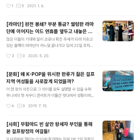
오만을 제외한 4개국 공동 통화를 도입한다는 얘기가 나왔
담이 사우디 북부의 알울라에서 1월5일 오후 개최되었습
작성시간
1
0
2021. 1. 6.
다가 결국 나가리가 되었고... 2014.06.29 - [GCC/GC
니다. 카타르 단교 사태는 사우디의 주도 하에 UAE, 바레
C·GU] - ..
인, 이집트가 뭉쳐 그동안 쌓아 두고 있었던 카타르의 외교,
언론 정책 등을 문제삼아 단교를 선언하고 국경과 영공, 영
[라마단] 완전 봉쇄? 부분 통금? 썰렁한 라마
해를 모두 봉쇄에 나서면서 시작되었습니다. 아이러니하게
단에 이어지는 이드 연휴를 앞두고 내놓은 G
도 카타르를 통치하는 알싸니 씨족이 사우디에서 이주하여
글 내용
CC 각국의 대응책
정착한 땅에서 세웠던 나라가 카타르였던만큼 종교적으로
많은 이들의 기대와 달리 코로나 확진 추세가 되려 치솟고
는 보수적인 성향을 띄고 있어 성향면에서는 GCC 회원국
있는 올해의 라마단이 어느덧 끝나가고 있어 22일 초저녁
들 가운데서도 가장 가깝고 양국 국민들 사이에서도 교류
신월 관측 결과에 따라 라마단의 종료일이 결정되고 이드
작성시간
3
0
2020. 5. 20.
가 빈번했던 두 나라인 사우디와 카타르가 (사우디 관점에
연휴에 들어갈 예정입니다. 집단 감염을 사전에 예방하겠
서 볼 땐) 선 넘는 카타르의 정책에 ..
다며 다양한 예방책을 내놓기는 했지만, 막상 라마단이 시
작되면서 이들 조치들을 느슨하게 풀어뒀고, 당국의 지침
[문화] 왜 K-POP을 위시한 한류가 젊은 걸프
을 무시한채 많은 가족 모임이나 집단 예배를 갖게된 것이
지역 여성들을 사로잡게 되었을까?
확진 추세가 꺾이지 않는 주된 이유였습니다. 집단 생활을
글 내용
하는 외국인 저임금 노동자들의 집단 감염 추이에 라마단
이 한 장의 사진으로 그 의미를 모두 설명할 수 있을 슈퍼
이라고 당국의 지침을 무시한채 가족친지들이 모임을 가졌
주니어의 첫 사우디 콘서트가 이틀간 젯다에서 성황리에
다가 다같이 감염되는 자국민의 집단 감염이 급증했기 때
개최되었습니다. K-Pop을 넘어 아시아권 가수로는 처음
작성시간
6
0
2019. 7. 15.
문이죠. 2019/05/03 - [GCC/GU/GCC/GU] - [라마
사우디에서 슈퍼 쇼 7로 단독 공연을 펼친 슈퍼 주니어의 1
단] 신월 관측 위원회, 라마단의 ..
2일 콘서트는 올해 처음 열린 젯다 시즌 기간 중 예정된 모
든 이벤트를 통틀어 최초의 서버다운을 야기한 끝에 최단
[사회] 무함마드 빈 살만 왕세자 부인을 통해
시간인 3시간 만에 매진된 기록을 세운 바 있으며 ([문화]
본 걸프왕정의 여걸들!
예매 사이트 서버다운으로 화답한 아랍 엘프의 오랜 숙원
글 내용
을 이룬 사우디 최초의 K-POP 콘서트, 슈주의 Super Sh
오사카에서 열리는 G20에 참가하는 길에 1박 2일 일정으