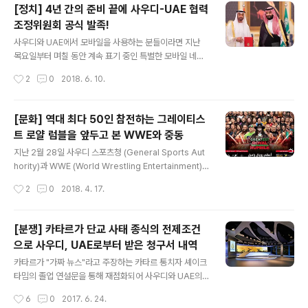
치기 시작했습니다. 카타르의 선공일단 선공은 이스라엘을
[정치] 4년 간의 준비 끝에 사우디-UAE 협력
제외한 중동-북아프리카 지역 내 러시아 월드컵 독점 중계
조정위원회 공식 발족!
권을 가지고 있는 비인 스포츠가 날렸습니다. 사우디의 지
글 내용
원을 받고 있는 beoutQ 스포츠라는 채널이 중계권이 없
사우디와 UAE에서 모바일을 사용하는 분들이라면 지난
음에도 불구하고 러시아와 사우디의 월드컵 개막전을 중
목요일부터 며칠 동안 계속 표기 중인 특별한 모바일 네트
동-북아프리카 지역에 무단으로 송출했다며 FIFA에 정식
워크명에 한번 정도 눈길이 갔을 것입니다. 특별한 날을 기
작성시간
2
0
2018. 6. 10.
으로 이의를 제기했고, FIFA가 이를 용납하지 않을 것이라
념하기 위해 이동통신 사업자들이 네트워크명을 잠시 변경
는 공식 성명을 발표하자 비인 스포츠는 개..
하는 것은 늘상 있는 일이지만, 평소 봤던 문구에 비해 눈에
띄게 손발이 오글거리면서도 주말을 지나 꽤 오랫동안 그
[문화] 역대 최다 50인 참전하는 그레이티스
대로 남아있었기 때문입니다. 연인들간의 애정표현이라도
트 로얄 럼블을 앞두고 본 WWE와 중동
막상 쓰면 손발이 오글거릴 듯한 이 네트워크 사업자명은
글 내용
지난 주말 젯다에서 4년여 만의 준비 끝에 첫 공식 회동을
지난 2월 28일 사우디 스포츠청 (General Sports Aut
가지며 정식으로 발족한 사우디-UAE 협력조정위원회 (S
hority)과 WWE (World Wrestling Entertainment)
audi-UAE Coordination Council)를 기념하기 위한 것
는 양측의 수장인 투르키 알 앗셰이크와 빈스 맥마흔 회장
작성시간
2
0
2018. 4. 17.
입니다. 좀처럼 해결기미가 보이지 않은채 장기화되고 있
및 트리플H 부사장이 참석한 가운데 계약기간 10년의 독
는 카타르 단교 사태 ([G..
점 계약을 맺었다고 공식 발표한 바 있습니다. 석유 중심의
경제구조에서 탈피하고 와하비즘에 경직되어 있던 사회 전
[분쟁] 카타르가 단교 사태 종식의 전제조건
반의 분위기를 바꾸기 위해 살만 빈 무함마드 왕세자가 내
으로 사우디, UAE로부터 받은 청구서 내역
세운 비전 2030에 따라 그간 사우디 내에서 종교적인 이
글 내용
유로 억제시켜왔던 다양한 문화, 스포츠, 엔터테인먼트 이
카타르가 "가짜 뉴스"라고 주장하는 카타르 통치자 셰이크
벤트를 활성화시키려는 사우디 정부와 높은 인기를 구가하
타밈의 졸업 연설문을 통해 재점화되어 사우디와 UAE의
고 있는 중동 시장에 본격 진출하고 새로운 스폰서를 유치
주도 하에 진행 중인 카타르 단교 사태가 3주 차에 접어든
작성시간
6
0
2017. 6. 24.
하려는 WWE의 이해관계가 맞아떨어져 맺어진 이번 계약
가운데, 사우디와 UAE는 사태 종결의 전제 조건으로 자신