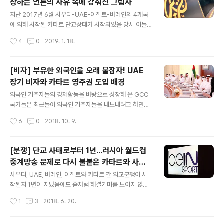
장하는 언론의 자유 속에 감춰진 그림자
슈주의 팬클럽 Arab Elf 등 자생적인 팬클럽이 형성되기
글 내용
시작했고, 자신들이 좋아하는 팬들에 대한 조공은 물론이
지난 2017년 6월 사우디-UAE-이집트-바레인의 4개국
요 공원에서의 플래쉬 몹 등 다양한 방식으로 그들에 대한
에 의해 시작된 카타르 단교상태가 시작되었을 당시 이들
애정을 표출해 왔었습니다. 좀더 여유가 있는 사람들은 그
이 단교조치 해제조건으로 내세운 13가지 요구사항 중 두
작성시간
4
0
2019. 1. 18.
전까지만 해도 여행지에 꼽지 않았을 한국행을 택하면서
가지가 미디어와 관련된 것이었습니다. 세번째 요구사항이
자신들이 좋아하는 스타의 가족들이..
었던 알자지라와 제휴 방송국을 폐국시킬 것, 그리고 네번
째가 아라비21, 라스드, 알아라비 알아지드, 미들 이스트
[비자] 부유한 외국인을 오래 붙잡자! UAE
아이드 등 카타르 자본이 직간접적으로 유입된 어용 온라
장기 비자와 카타르 영주권 도입 배경
인 뉴스 미디어를 폐쇄시킬 것이었습니다. ([분쟁] 카타르
글 내용
가 단교 사태 종식의 전제조건으로 사우디, UAE로부터 받
외국인 거주자들의 경제활동을 바탕으로 성장해 온 GCC
은 청구서 내역 참조) 4개국의 무지막지한 요구조건에 알
국가들은 최근들어 외국인 거주자들을 내보내려고 하면서
자지라와 친구들, 그리고 각종 단체들은 당연히 언론의 자
도, 다른 한편으로는 오래 붙잡으려는 이중적인 정책을 취
작성시간
6
0
2018. 10. 9.
유를 침해한다며 발끈하기에 나섰고, 특히 지난해 11월 사
하고 있습니다. 우선은 예전처럼 현대판 노예제라는 비난
우디 언론인 자말 카쇼끄지 암살사건이 발..
을 받고 있는 카팔라 시스템 ([경제] 한 눈에 살펴보자! GC
C국가들의 사회, 경제의 근간을 이루는 공통의 스폰서쉽
[분쟁] 단교 사태로부터 1년...러시아 월드컵
제도, "카팔라" 참조)을 앞세운 고용 정책으로는 여러가지
중계방송 문제로 다시 불붙은 카타르와 사우
한계가 있는데다, 언제까지나 정부가 국민들에게 퍼줄 수
글 내용
디의 외교분쟁!
는 없는 마당이기에 자국민들의 고용을 최우선시하여 공공
사우디, UAE, 바레인, 이집트와 카타르 간 외교분쟁이 시
분야에서부터 자국민 우선 고용정책을 본격화하여 외국인
작된지 1년이 지났음에도 좀처럼 해결기미를 보이지 않고
거주자들을 자국민으로 대체하는 정책을 추진해오고 있습
한동안 잠잠했던 가운데, 이번 분쟁의 주요 당사자인 사우
작성시간
1
3
2018. 6. 20.
니다. 특히, 자국민들의 실업률이 높은 사우디와 오만이 대
디와 카타르가 16년만에 월드컵 무대로 복귀한 사우디의
표적인 사례입니다. 사우디는 니따까로 불리는 자국..
참패로 끝난 월드컵 개막전 이후 다시 한번 뜨겁게 맞부닥