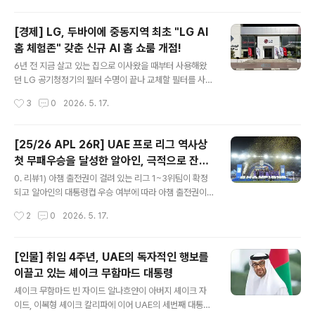
공했습니다.4) 알잇티파끄와 알잇티..
세운 감바 오사카가 알나스르를 0대1로 꺾고 아챔2 첫 우
승을 차지해 아챔 엘리트 진출권을 획득했습니다. 알나스
[경제] LG, 두바이에 중동지역 최초 "LG AI
르로 이적 후 좀처럼 우승운과는 거리가 먼 크리스티아누
홈 체험존" 갖춘 신규 AI 홈 쇼룸 개점!
호날두는 주중 리야드 더비에서 다 잡은 우승 트로피를 종
글 내용
료 직전 골키퍼 자책골로 허무하게 날린데 이어 상대적으
6년 전 지금 살고 있는 집으로 이사왔을 때부터 사용해왔
로 난이도가 낮은 아챔2에서도 우승에 실패했습니다. 호날
던 LG 공기청정기의 필터 수명이 끝나 교체할 필터를 사려
두는 알나스르 이적 후 시즌 전 비공식 대회에서 한 번 우승
고 알아보니 더욱 헷갈릴 뿐이었습니다. 이미 단종된 모델
작성시간
3
0
2026. 5. 17.
한 적은 있지만, 오늘의 패배는 시즌, 컵을 비롯한 공식 대
이라 모델명으론 검색이 안되고, 나라마다 모델명이 달라
회에서 우승을 놓친 14번째 대회...
어떤 모델용 필터를 사야하는지도 헷갈릴 뿐이었습니다.
제대로 검색되는 건 사우디 LG 사이트였는데, 굳이 수입까
[25/26 APL 26R] UAE 프로 리그 역사상
지 해가며 살 필요는 느끼지 못했던데다가 가격도 비쌌;;;;
첫 무패우승을 달성한 알아인, 극적으로 잔류
그렇게 검색을 하다보니 LG전자가 현지 대리인과 함께 셰
글 내용
에 성공한 알다프라!
이크 자이드 로드에 중동 지역 최초 LG AI 홈 체험존 (LG
0. 리뷰1) 아챔 출전권이 걸려 있는 리그 1~3위팀이 확정
AI Home experience zone)을 불과 3일 전인 14일에
되고 알아인의 대통령컵 우승 여부에 따라 아챔 출전권이
오픈했다는 소식을 접하고 혹시나 정보를 구할 수 있을까
주어질 수 있는 알자지라와 알와흐다의 4위 경쟁, 그리고
작성시간
2
0
2026. 5. 17.
싶어 찾아가보기로 했습니다. 셰이크 자이드 로드에 열었
딥바, 알바따이흐, 알다프라 중 한 팀만이 살아남을 리그 잔
다는데...일단 ..
류 경쟁이 걸린 2일차 네 경기는 동시에 치뤄집니다.2) 최
종 라운드의 관심사는 우승을 확정지은 알아인이 프로화로
[인물] 취임 4주년, UAE의 독자적인 행보를
전환된 08/09시즌 이후 첫 무패 우승 달성 여부에 달려 있
이끌고 있는 셰이크 무함마드 대통령
습니다. 이번 시즌까지 UAE 리그에서는 그 어느 팀도 무패
글 내용
우승을 달성한 적이문입니다.시즌우승팀경기승무패승점득
셰이크 무함마드 빈 자이드 알나흐얀이 아버지 셰이크 자
점실점득실08/09샤밥 알아흘리221741555425290
이드, 이복형 셰이크 칼리파에 이어 UAE의 세번째 대통령