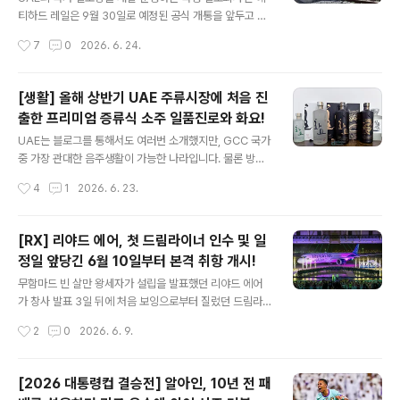
용하는 것으로 한여름에 덥다고 쳐져있지 말고 냉방 잘되
티하드 레일은 9월 30일로 예정된 공식 개통을 앞두고 6
는 쇼핑몰에 와서라도 걷고, 뛰고 달리라는 겁니다. 처음 도
월 30일부터 아부다비와 푸자이라를 연결하는 여객 서비
작성시간
7
0
2026. 6. 24.
입한 작년에는 8월 한 달 이벤트로 시작했지만, 뜨거운 반
스의 시험 운영에 들어간다고 공식 발표했습니다. 사우디
응에 힘입..
국경 인근에서부터 푸자이라까지 철도로 연결하는 에티하
드 레일은 오랜 준비 끝에 2026년에 개통한다며 철도망을
[생활] 올해 상반기 UAE 주류시장에 처음 진
공개한 바 있었습니다. 2026.01.09 - [GCC&GU/UAE]
출한 프리미엄 증류식 소주 일품진로와 화요!
- [교통] 에티하드 레일, 2026년 개통을 준비 중인 전체
글 내용
여객 철도망 공개! 에티하드 레일은 2004년 GCC가 역내
UAE는 블로그를 통해서도 여러번 소개했지만, GCC 국가
지역을 철로로 연결하는 광역 철도망 구축에 대한 타당성
중 가장 관대한 음주생활이 가능한 나라입니다. 물론 방문
조사를 의뢰하면서 시작된 GCC 광역철도 프로젝트에서
객으로 여행하면서 식당이나 바에서 술을 사마시면 나름
작성시간
4
1
2026. 6. 23.
시작되어 이를 추진하기 위해 2009년에 공표된 연방법 제
비싸지만, 여러 곳에 영업 중인 셀라를 이용하면 한국에선
2호에 따라 같은 ..
보지 못했던 술까지 전세계에서 온 다양한 주종을 비교적
싸게 구할 수 있기도 합니다. (지금은 환율 때문에 큰 의미
[RX] 리야드 에어, 첫 드림라이너 인수 및 일
는 없어졌지만...) 과거엔 주류구매 라이센스를 따로 신청해
정일 앞당긴 6월 10일부터 본격 취항 개시!
야 했던 아부다비와 두바이도 코로나를 기점으로 사실상
글 내용
라이센스를 형식적인 서류로 만들어버린 바도 있었습니다.
무함마드 빈 살만 왕세자가 설립을 발표했던 리야드 에어
라이센스가 의무였던 시절엔 신청할 때 급여 증명서까지
가 창사 발표 3일 뒤에 처음 보잉으로부터 질렀던 드림라
내야해서 기준 급여를 맞추지 못해 신청이 불가능한 사람
이너 787-9 72대 중 첫 비행기가 발주 3년 3개여월만인
작성시간
2
0
2026. 6. 9.
들이 훨씬 많았거든요.2018.01.23 - [GCC&GU/UAE]
2026년 6월 5일 리야드에 도착했고, 이틀 뒤인 7일밤 인
- [생활] 알아두면 쓸모있을..
수 기념식을 개최했습니다. 2023.03.15 - [중동여행정
보/항공&공항] - [항공] 리야드 에어, 첫 발주로 보잉 드림
[2026 대통령컵 결승전] 알아인, 10년 전 패
라이너 72대 & 사우디야도 드림라이너 787-9 49대 구