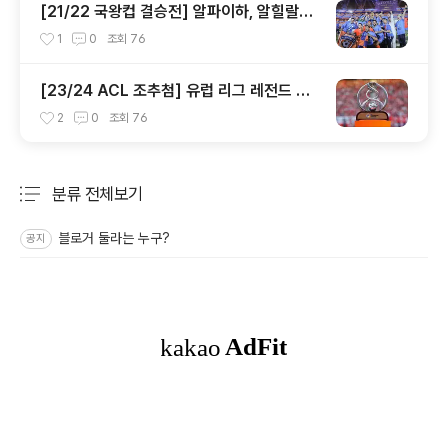
[21/22 국왕컵 결승전] 알파이하, 알힐랄도
꺾고 창단 69년 만에 첫 메이저 대회 우승!
1
0
조회
76
[23/24 ACL 조추첨] 유럽 리그 레전드 선
수들의 출전으로 더욱 웅장해진 서아시아 조
2
0
조회
76
편성 결과!
분류 전체보기
주요 글 목록
블로거 둘라는 누구?
공지