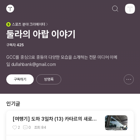
검색하기
티스토리
스포츠
분야 크리에이터
(새창열림)
둘라의 아랍 이야기
구독자
425
GCC를 중심으로 중동의 다양한 모습을 소개하는 전문 미디어 이메
일 dullahbank@gmail.com
구독하기
방명록
신고하기 레이어
열기
인기글
[여행기] 도하 3일차 (13) 카타르의 새로운
관문 하마드 국제공항 입출국장 풍경
2
0
조회
84