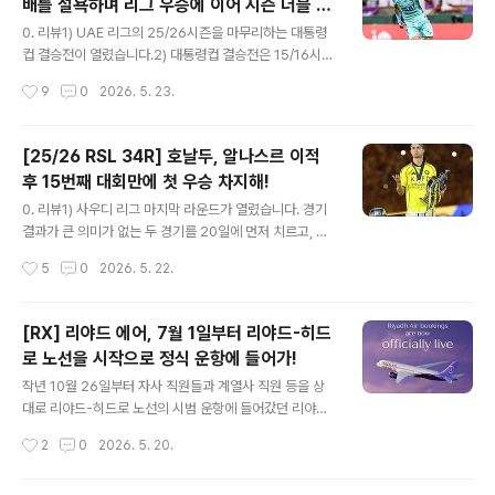
배를 설욕하며 리그 우승에 이어 시즌 더블 달
매계약 체결! 리야드 에어는 이와 더불어 지난달인 5월 20
글 내용
성!
일부터 판매를 개시한 런던 히드로 외에 이미 예고했던 다
0. 리뷰1) UAE 리그의 25/26시즌을 마무리하는 대통령
섯 취항지의 취항 일정을 공개했습니다. 특히, 7월 1일부터
컵 결승전이 열렸습니다.2) 대통령컵 결승전은 15/16시즌
여객 서비스를 시작했다고 발표했던 히드로 노선의 경우는
알아인을 꺾고 우승을 차지한 후 아홉 시즌 만에 정상 탈환
작성시간
9
0
2026. 5. 23.
취항 일정을 3주 앞당겨 6월 10일부터 취항합니다.2026.
을 노리는 알자지라와 17/18시즌 이후 일곱 시즌 만에 우
05...
승에 도전하는 알아인이 맞붙게 되었습니다. 10년 만의 리
턴 매치. 알아인은 대회 통산 8번째 우승을, 알자지라는 네
[25/26 RSL 34R] 호날두, 알나스르 이적
번째 우승에 도전합니다.3) 대통령컵 결승전에서 10년 만
후 15번째 대회만에 첫 우승 차지해!
에 다시 맞붙은 알자지라와 알아인의 경기에서는 수피안
글 내용
라히미의 결승골을 앞세운 알아인이 알자지라에 1대4로
0. 리뷰1) 사우디 리그 마지막 라운드가 열렸습니다. 경기
역전승을 거두고 10년 전 패배를 설욕하며 일곱 시즌 만에
결과가 큰 의미가 없는 두 경기를 20일에 먼저 치르고, 나
대통령컵 우승을 차지했습니다. 대회 통산 8번째 우승이자
머지 7경기를 21일에 동시에 펼쳐집니다.2) 마지막 라운
작성시간
5
0
2026. 5. 22.
이번 시즌 리그 우승에 이어 더블을 달성했습니다.4) 알아
드의 관심사는 알나스르와 알힐랄의 우승 경쟁, 알잇티하
인의 우승으로 알와슬..
드와 알타아운의 아챔 엘리트 플옵 진출권 경쟁, 그리고 다
막과 알리야드의 리그 잔류 경쟁입니다. 우승 세리머니를
[RX] 리야드 에어, 7월 1일부터 리야드-히드
위해 트로피 원본은 알나스르 경기장에, 모조품은 알힐랄
로 노선을 시작으로 정식 운항에 들어가!
경기장에 놓았다고 하네요.3) 3연패에 빠진 알칼리즈와 4
글 내용
연승을 달리고 있는 알아흘리의 경기에서는 피라스 알브라
작년 10월 26일부터 자사 직원들과 계열사 직원 등을 상
이칸의 결승골을 앞세운 알아흘리가 1대4로 승리하고 5연
대로 리야드-히드로 노선의 시범 운항에 들어갔던 리야드
승으로 시즌을 마무리했습니다. 한편 거스 포옛 감독의 알
에어가 5월 19일 공식 홈페이지와 새로이 런칭한 모바일
작성시간
2
0
2026. 5. 20.
칼리즈는 2연승 후 4연패로 시즌을 마무리했습니다.4) 최
앱을 통해 티켓 예약을 받기 시작하면서 일반 운항에 들어
하위로 강등이 확정된 알나즈마와 잔..
갈 준비가 되었음을 예고했습니다.2025.10.27 - [중동여