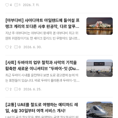
파 빈 하마드 알싸니를 축출하고 카타르 통치자가 된 셰이
에 약점이 있던 트럼프가 네타냐후의 과대망상을 흘러들었
작성시간
4
1
2026. 7. 11.
크 하마드 빈 칼리파 알싸니는 천연가스 수출로 생긴 막대
던 다른 역대 대통령들과 달리 결국 그의 혓바닥에 놀아난
한 부를 활용해 카타르의 현대..
끝에 전격적으로 감행한 이란 침공 첫 날인 지난 2월 28일
오전 8시 10분, 테헤란에 있는 이란 최고지도자 집무실에
[아부다비] 사아디야트 아일랜드에 들어설 프
서 두 나라의 공습으로 딸, 사위, 며느리, 손녀 등 직계 가족
랭크 게리의 또다른 사후 완공작, 다르 알푸눈
들과 함께 암살된 이란의 제2대 최고지도자 알리 하메네이
글 내용
아부다비 건립 발표!
의 국장 일정은 계속 연기되었습니다. 당초에는 3월 4일부
지난 주 아부다비는 아부다비 왕세자 겸 아부다비 최고 위
터 6일까지 열릴 예정이었다가 이스라엘-미국과 오랫동안
원회 위원장이기도 한 셰이크 칼리드 빈 무함마드 알나흐
맞붙게 되면서 장례식 일정도 기약 없이 이뤄졌다가 휴전
얀이 참석한 가운데 사아디야트 문화 지구 인근에 새로 짓
작성시간
2
0
2026. 6. 30.
중이던 지난 6월 시아파에서 가장 중요한 애도의식 중 하
게될 공연예술센터 "다르 알푸눈 아부다비 (Dar Alfunoo
나인 아슈라 (이슬람력 무하르람 ..
n Abu Dhabi)" 건립 및 2030년 개관 목표를 공개했습니
다. 후계자 수업 중인 아부다비 왕세자 셰이크 칼리드 빈 무
[사회] 두바이의 업무 철학과 사막의 기적을
함마드 알나흐얀은 자연사 박물관 건립계획 발표 무렵인가
함축한 새로운 이니셔티브 "두바이-잇 (Dub
부터 아부다비의 주요 프로젝트 발표 시 직접 참석하면서
글 내용
ai-it)"과 그 의미!
얼굴을 알리고 있죠. 아랍어 이름인 다르 알푸눈은 번역하
최근 두바이 시내를 운전하다 보면 도로 광고판에 눈에 띄
면 아부다비 예술의 집 (Abu Dhabi House of the Art
는 표현들이 있습니다. 바로 두바이 몰라톤과 두바이-잇.
s)라는 뜻으로 아부다비 문화관광부가 추진하는 대형 문화
두바이 몰라톤 (Dubai Mallathon)몰라톤은 쇼핑몰 (Mal
작성시간
2
0
2026. 6. 25.
인프라 사업 중 하나이며, 프로젝트 발표 20년만인 올 연
l)과 마라톤 (Marathon)을 결합한 신조어로 말 그대로 쇼
말 개관..
핑몰에서 마라톤하기. 작년 여름 운동 애호가로도 유명한
두바이 왕세자 셰이크 함단이 처음 시작한 두바이의 여름
[교통] UAE를 철도로 여행하는 에티하드 레
한정 이니셔티브입니다. 두바이 몰, 몰 오브 에미레이츠, 두
일, 6월 30일부터 여객 서비스 개시!
바이 힐스 몰 등 두바이 내 메가 쇼핑몰을 활용해 쇼핑몰 개
글 내용
장시간인 오전 10시 이전 아침 시간대에 조깅 트랙으로 활
UAE의 국가 철도망을 개발·운영하는 국영 철도회사인 에