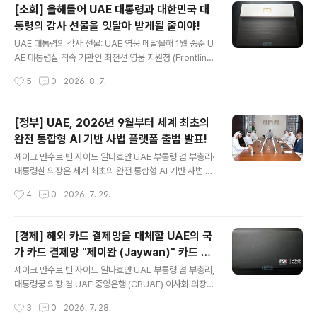
[소회] 올해들어 UAE 대통령과 대한민국 대
통령의 감사 선물을 잇달아 받게될 줄이야!
글 내용
UAE 대통령의 감사 선물: UAE 영웅 메달올해 1월 중순 U
AE 대통령실 직속 기관인 최전선 영웅 지원청 (Frontline
Heroes Office)로부터 겉으로만 봐서는 뭔지 모를 상자
작성시간
5
0
2026. 8. 7.
를 하나 받게 되었습니다. 최전선 영웅 지원청은 코로나19
가 기승을 부렸던 지난 2020년 7월 셰이크 무함마드 빈
자이드 알나흐얀 대통령의 의장직 아래 대통령령에 의해
[정부] UAE, 2026년 9월부터 세계 최초의
설립된 직속 기관으로 최전선 (frontline)에서 근무하는 이
완전 통합형 AI 기반 사법 플랫폼 출범 발표!
들의 헌신을 인정하고 지원하는 것을 목표로 하는 기관입
글 내용
니다. 네... 잊고 있었던 코로나19 때의 개고생이 불현듯 떠
셰이크 만수르 빈 자이드 알나흐얀 UAE 부통령 겸 부총리·
오릅니다. 의료진은 아니었기에 그당시 최전선 영웅 지원
대통령실 의장은 세계 최초의 완전 통합형 AI 기반 사법 플
청에서 부여했던 가장 큰 혜택이었던 골든 비자를 받을 수
랫폼을 출범시킨다고 공식 발표했습니다. 그는 그의 또다
작성시간
4
0
2026. 7. 29.
는 없었지만, 외주직원 300여명의 감염, 백신 접종 이력
른 직책인 아부다비 사법부(Abu Dhabi Judicial Depar
및..
tment/ ADJD) 의장 자격으로 올해들어 아부다비 내 가족
기업 분쟁 조정 위원회 설립 (결의안 제3호/ Resolution
[경제] 해외 카드 결제망을 대체할 UAE의 국
No. 3 of 2026) 및 인신매매 범죄 전문 법원 신설 (결의
가 카드 결제망 "제이완 (Jaywan)" 카드 본
안 제40호/ Resolution No. 40 of 2026) 및 등 아부다
글 내용
격 발급 개시!
비의 사법 체계와 법률을 현대화하는 주요 법적 결의안을
셰이크 만수르 빈 자이드 알나흐얀 UAE 부통령 겸 부총리,
잇따라 발표한데 이어 세계 최초의 완전 통합형 AI 사법 플
대통령궁 의장 겸 UAE 중앙은행 (CBUAE) 이사회 의장은
랫폼 도입을 발표하게 된 것입니다. 이는 PC 기반의 E-정
UAE 최초의 국가 카드 결제 시스템인 제이완 (Jaywan)
작성시간
3
0
2026. 7. 28.
부, 모바일 기반의 M-정..
을 공식 출범시키고, UAE 내 은행과 금융기관, 공인 환전