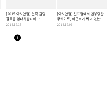
[2015 아시안컵] 현직 클럽
[아시안컵] 걸프컵에서 멘붕당한
감독을 임대차출하여
쿠웨이트, 이근호가 뛰고 있는
아시안컵을 준비하는 이라크와
알제이쉬의 나빌 마으룰 감독을
2014.12.15
2014.12.06
사우디 국대!
새 감독으로 선임!
1