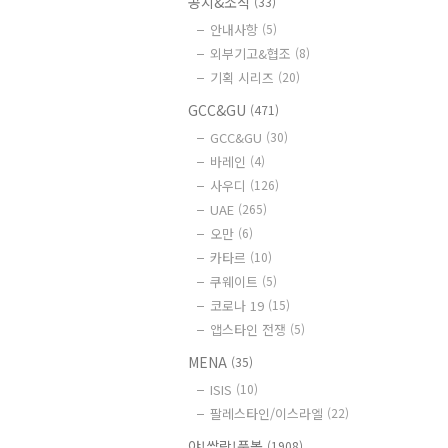
공지&소식
(33)
안내사항
(5)
외부기고&협조
(8)
기획 시리즈
(20)
GCC&GU
(471)
GCC&GU
(30)
바레인
(4)
사우디
(126)
UAE
(265)
오만
(6)
카타르
(10)
쿠웨이트
(5)
코로나 19
(15)
앱스타인 전쟁
(5)
MENA
(35)
ISIS
(10)
팔레스타인/이스라엘
(22)
야!쌀람!풋볼
(1908)