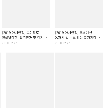
[2019 아시안컵] 그야말로
[2019 아시안컵] 조별예선
환골탈태한, 필리핀과 첫 경기가
통과시 뛸 수도 있는 알자지라의
펼쳐질 알막툼 스타디움!
홈구장, 무함마드 빈 자이드
2018.12.27
2018.12.27
스타디움