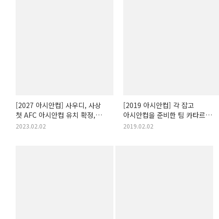
[2027 아시안컵] 사우디, 사상
[2019 아시안컵] 각 잡고
첫 AFC 아시안컵 유치 확정,
아시안컵을 준비한 팀 카타르의
준비 중인 경기장은?
사상 첫 우승 현장 직관기
2023.02.02
2019.02.02