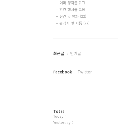
여러 생각들
(17)
관련 행사들
(19)
신간 및 영화
(22)
관심사 및 지름
(27)
최
최근글
인기글
근
글
과
페
Facebook
Twitter
인
이
기
스
글
북
트
위
터
방
플
Total
Today :
문
러
자
그
Yesterday :