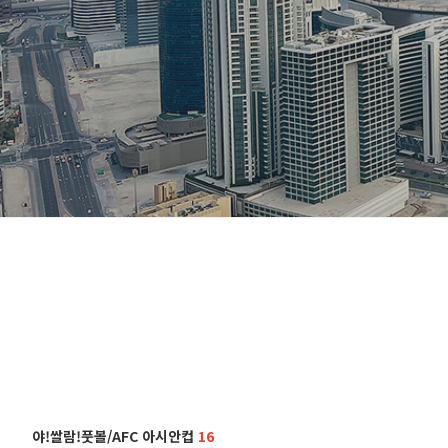
야!쌀람!풋볼/AFC 아시안컵
16