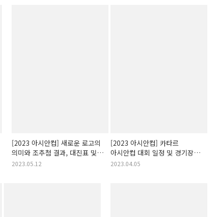
[2023 아시안컵] 새로운 로고의
[2023 아시안컵] 카타르
의미와 조추첨 결과, 대진표 및
아시안컵 대회 일정 및 경기장
경기일정 확정!
공식 발표!
2023.05.12
2023.04.05