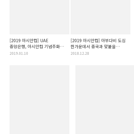
[2019 아시안컵] UAE
[2019 아시안컵] 아부다비 도심
중앙은행, 아시안컵 기념주화
한가운데서 중국과 맞붙을
발행!
임창우의 홈구장, 알나흐얀
2019.01.10
2018.12.28
스타디움