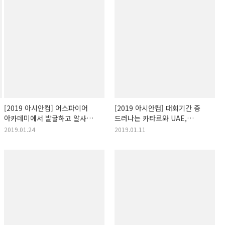
[2019 아시안컵] 어스파이어
[2019 아시안컵] 대회기간 중
아카데미에서 발굴하고 알사드,
드러나는 카타르와 UAE,
알두하일에서 단련 중인 카타르
사우디의 장외 신경전
2019.01.24
2019.01.11
돌풍의 주역들