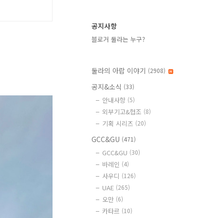
공지사항
블로거 둘라는 누구?
둘라의 아랍 이야기
(2908)
공지&소식
(33)
안내사항
(5)
외부기고&협조
(8)
기획 시리즈
(20)
GCC&GU
(471)
GCC&GU
(30)
바레인
(4)
사우디
(126)
UAE
(265)
오만
(6)
카타르
(10)