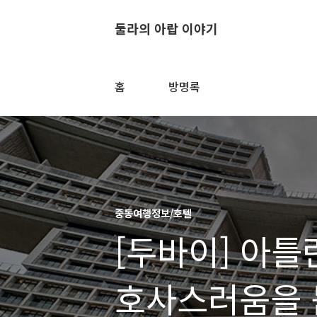
둘라의 아랍 이야기
홈
방명록
중동여행정보/호텔
[두바이] 아
호사스러움을 