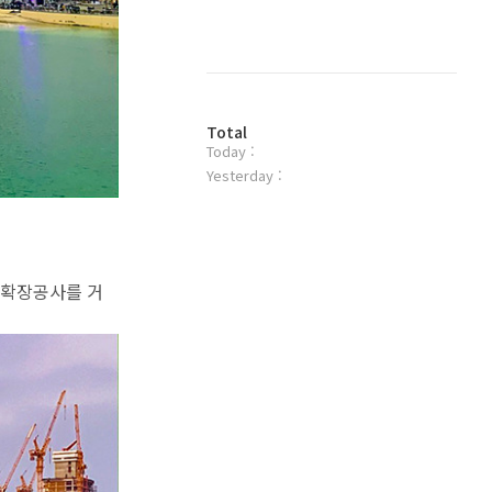
이
기
스
글
북
트
위
터
방
플
Total
Today :
문
러
자
그
Yesterday :
수
인
 확장공사를 거