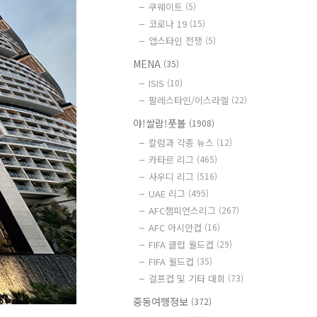
쿠웨이트
(5)
코로나 19
(15)
앱스타인 전쟁
(5)
MENA
(35)
ISIS
(10)
팔레스타인/이스라엘
(22)
야!쌀람!풋볼
(1908)
칼럼과 각종 뉴스
(12)
카타르 리그
(465)
사우디 리그
(516)
UAE 리그
(495)
AFC챔피언스리그
(267)
AFC 아시안컵
(16)
FIFA 클럽 월드컵
(29)
FIFA 월드컵
(35)
걸프컵 및 기타 대회
(73)
중동여행정보
(372)