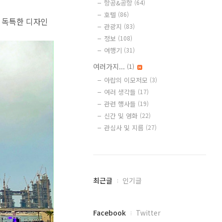
항공&공항
(64)
호텔
(86)
에 독특한 디자인
관광지
(83)
정보
(108)
여행기
(31)
여러가지...
(1)
아랍의 이모저모
(3)
여러 생각들
(17)
관련 행사들
(19)
신간 및 영화
(22)
관심사 및 지름
(27)
최
최근글
인기글
근
글
과
페
Facebook
Twitter
인