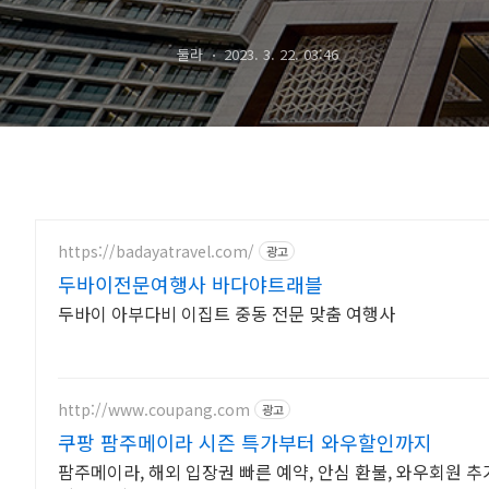
리조트 아틀란티
둘라
2023. 3. 22. 03:46
https://badayatravel.com/
광고
두바이전문여행사 바다야트래블
두바이 아부다비 이집트 중동 전문 맞춤 여행사
http://www.coupang.com
광고
쿠팡 팜주메이라 시즌 특가부터 와우할인까지
팜주메이라, 해외 입장권 빠른 예약, 안심 환불, 와우회원 