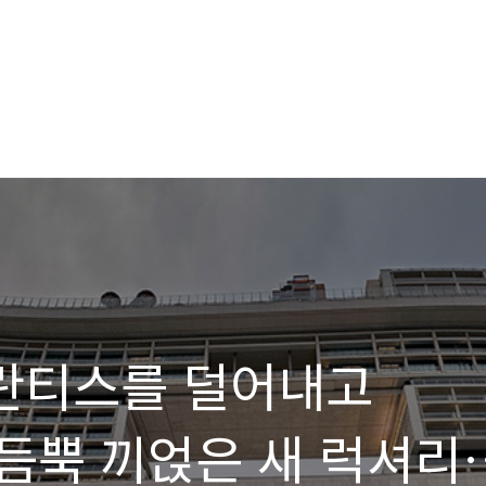
틀란티스를 덜어내고
듬뿍 끼얹은 새 럭셔리