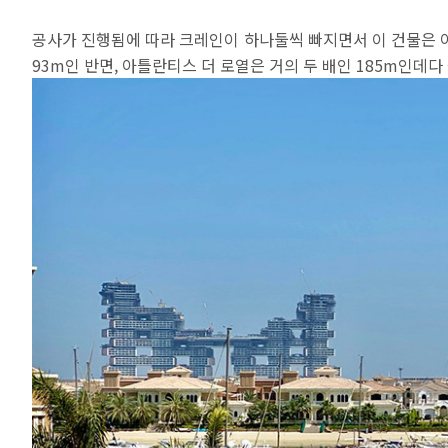
공사가 진행됨에 따라 크레인이 하나둘씩 빠지면서 이 건물은 아
93m인 반면, 아틀란티스 더 로열은 거의 두 배인 185m인데다