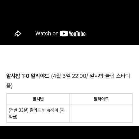
알샤밥 1:0 알리야드
(4월 3일 22:00/ 알샤밥 클럽 스타디
움)
알샤밥
알라이드
(전반 33분) 칼리드 빈 슈와이 (자
책골)