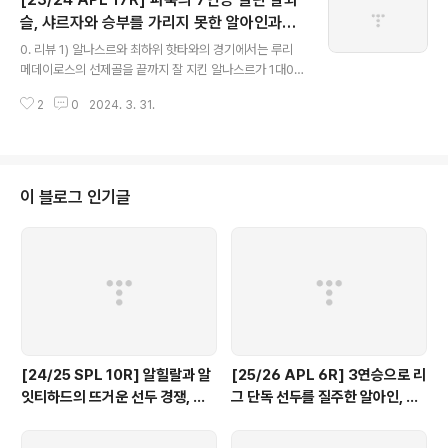
락했지만 리그와 대통령컵 우승에 도전하는 알와슬과의 경
기에서는 파비오 리마의 결승골과 교체 투입되자 마자 성
슬, 샤르자와 승부를 가리지 못한 알아인과의
글 내용
공시킨 카이오 카네도의 추가골, 그리고 UAE 리그에서 견
승점차를 더욱 벌려!
0. 리뷰 1) 알나스르와 최하위 핫타와의 경기에서는 루리
고한 수비에 골결정력까지 겸비한 수트라이커로 강렬한 인
메데이로스의 선제골을 끝까지 잘 지킨 알나스르가 1대0
상을 남기고 있는 정승현의 쐐기골을 앞세운 알와슬이 0대
으로 승리하고 이번 시즌 두 경기를 모두 이기며 네 경기 무
3 완승을 거두고 4강에 진출했습니다. 정승현은 풀타임을
2
0
2024. 3. 31.
패행진을 이어갔습니다. 패한 핫타는 5연패. 2) 지난 라운
소화하며 팀의 클린시트에 기여하는 한편,..
드에서 승리하며 10연패에서 탈출했던 에미레이츠는 3연
패의 늪에 빠져있던 바니야스와의 경기에서 안드레스 이니
에스타의 선제골을 앞세워 연승을 향해 가는 듯 했지만, 분
위기를 완전히 내준 후반들어 잇달아 실점하며 유수푸 니
이 블로그 인기글
아카테에게 역전 결승골을 허용하며 1대2로 패해 연승 도
전에 실패했습니다. 반면 바니야스는 4연패의 위기에서 벗
어났습니다. 3) 강등권 사정거리 안에서 승점이 같았던 잇
티하드 칼바와 아즈만의 경기에서는 역전에 재역전을 거듭
하며 여섯골을 주고 받는 공방전 끝에 왈리..
[24/25 SPL 10R] 알힐랄과 알
[25/26 APL 6R] 3연승으로 리
잇티하드의 뜨거운 선두 경쟁, 나
그 단독 선두를 질주한 알아인, 개
란히 3연승 달린 알샤밥, 알까드시
막전 승리 후 오랜만에 승리한 샤
아, 알칼리즈!
르자와 코르팟칸!