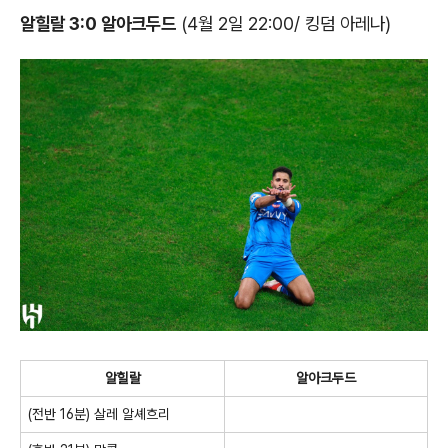
알힐랄 3:0 알아크두드
(4월 2일 22:00/ 킹덤 아레나)
알힐랄
알아크두드
(전반 16분) 살레 알셰흐리