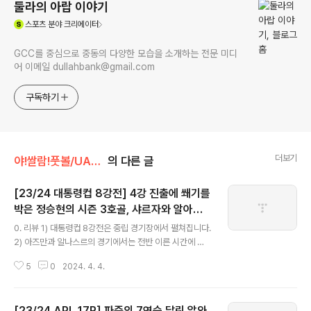
둘라의 아랍 이야기
(새창열림)
스포츠
분야 크리에이터
GCC를 중심으로 중동의 다양한 모습을 소개하는 전문 미디
어 이메일 dullahbank@gmail.com
구독하기
더보기
야!쌀람!풋볼/UAE 리그
의 다른 글
[23/24 대통령컵 8강전] 4강 진출에 쐐기를
박은 정승현의 시즌 3호골, 샤르자와 알아인
글 내용
은 8강전에서 나란히 탈락해!
0. 리뷰 1) 대통령컵 8강전은 중립 경기장에서 펼쳐집니다.
2) 아즈만과 알나스르의 경기에서는 전반 이른 시간에 선
제골을 허용했음에도 후반들어 잇달아 골을 성공시키며 루
5
0
2024. 4. 4.
리 메데이로스의 역전 결승골을 앞세운 알나스르가 1대2
역전승을 거두고 4강에 진출했습니다. 3) 정승현 풀타임 1
골. 최근 분위기가 좋지 못한 알자지라와 리그컵에서는 탈
[23/24 APL 17R] 파죽의 7연승 달린 알와