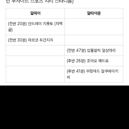
빈 무사이드 스포츠 시티 스타디움)
알따이
알타아운
(전반 20분) 안드레이 지롯토 (자책
골)
(전반 30분) 마르코 두간지치
(전반 47분) 압둘말릭 알샴마리
(후반 28분) 조아오 페드로
(후반 41분) 무함마드 알쿠와이키
비