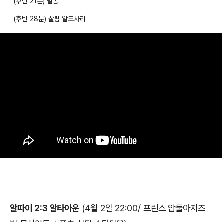
(후반 21분) 말콤
(후반 28분) 살림 알도사리
알따이 2:3 알타아운
(4월 2일 22:00/ 프린스 압둘아지즈