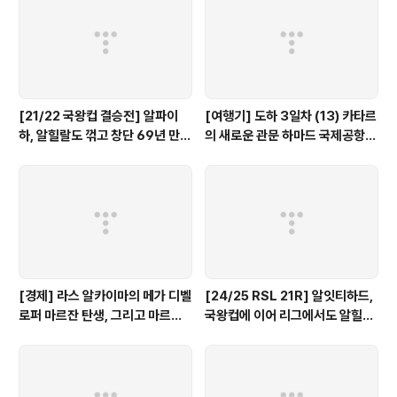
[21/22 국왕컵 결승전] 알파이
[여행기] 도하 3일차 (13) 카타르
하, 알힐랄도 꺾고 창단 69년 만에
의 새로운 관문 하마드 국제공항
첫 메이저 대회 우승!
입출국장 풍경
[경제] 라스 알카이마의 메가 디벨
[24/25 RSL 21R] 알잇티하드,
로퍼 마르잔 탄생, 그리고 마르잔
국왕컵에 이어 리그에서도 알힐랄
이 진행하는 핵심 프로젝트!
공포증을 끊어내며 우승 경쟁에서
앞서가!