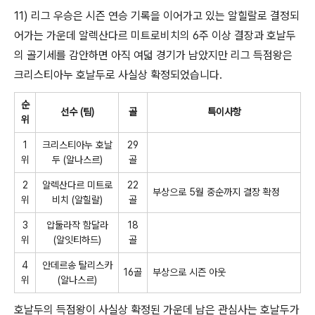
11) 리그 우승은 시즌 연승 기록을 이어가고 있는 알힐랄로 결정되
어가는 가운데 알렉산다르 미트로비치의 6주 이상 결장과 호날두
의 골기세를 감안하면 아직 여덟 경기가 남았지만 리그 득점왕은
크리스티아누 호날두로 사실상 확정되었습니다.
순
선수 (팀)
골
특이사항
위
1
크리스티아누 호날
29
위
두 (알나스르)
골
2
알렉산다르 미트로
22
부상으로 5월 중순까지 결장 확정
위
비치 (알힐랄)
골
3
압둘라작 함달라
18
위
(알잇티하드)
골
4
안데르송 탈리스카
16골
부상으로 시즌 아웃
위
(알나스르)
호날두의 득점왕이 사실상 확정된 가운데 남은 관심사는 호날두가