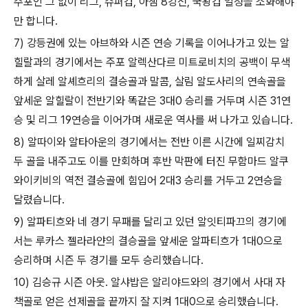
주포인 그 없이 리그, 슈퍼컵, 아챔 8강전, 국왕컵 일정을 소화해야
만 합니다.
7) 강등권에 있는 아브하와 시즌 연승 기록을 이어나가고 있는 알
힐랄과의 경기에서는 주포 알렉산다르 미트로비치의 공백이 무색
하게 살레 알셰흐리의 결승골과 말콤, 살림 알도사리의 연속골을
앞세운 알힐랄이 전반기와 똑같은 3대0 승리를 거두며 시즌 31연
승 및 리그 19연승을 이어가며 새로운 역사를 써 나가고 있습니다.
8) 알따이와 알타아운의 경기에서는 전반 이른 시간에 일찌감치
두 골을 내주고도 이를 만회하며 후반 막판에 터진 무함마드 알쿠
와이키비의 역전 결승골에 힘입어 2대3 승리를 거두고 2연승을
달렸습니다.
9) 알파티흐와 네 경기 무패를 달리고 있던 알잇티파끄의 경기에
서는 루카스 젤라라얀의 결승골을 앞세운 알파티흐가 1대0으로
승리하며 시즌 두 경기를 모두 승리했습니다.
10) 김승규 시즌 아웃. 알샤밥은 알리야드와의 경기에서 사대 자
책골로 얻은 선제골을 끝까지 잘 지켜 1대0으로 승리했습니다.