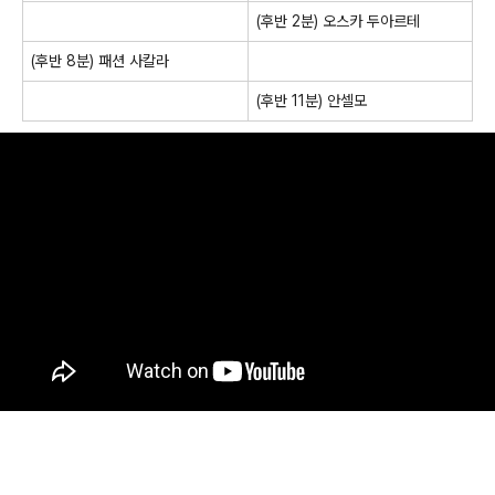
(후반 2분) 오스카 두아르테
(후반 8분) 패션 사칼라
(후반 11분) 안셀모