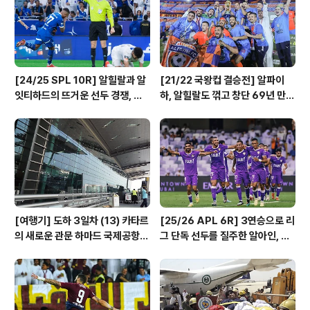
리그컵 4강 2차전에서 알와흐다에게 역전패 당하며 시즌
무패행진이 끝난 알와슬과 2..
[24/25 SPL 10R] 알힐랄과 알
[21/22 국왕컵 결승전] 알파이
잇티하드의 뜨거운 선두 경쟁, 나
하, 알힐랄도 꺾고 창단 69년 만에
란히 3연승 달린 알샤밥, 알까드시
첫 메이저 대회 우승!
아, 알칼리즈!
[여행기] 도하 3일차 (13) 카타르
[25/26 APL 6R] 3연승으로 리
의 새로운 관문 하마드 국제공항
그 단독 선두를 질주한 알아인, 개
입출국장 풍경
막전 승리 후 오랜만에 승리한 샤
르자와 코르팟칸!