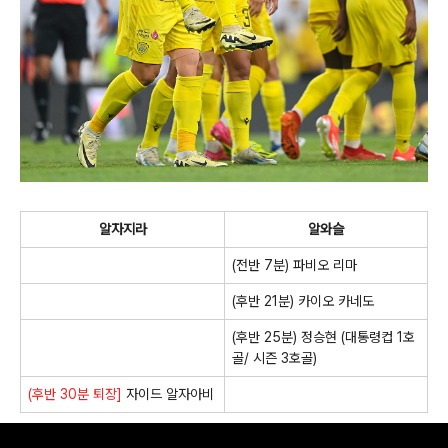
알자지라
알와슬
(전반 7분) 파비오 리마
(후반 21분) 카이오 카네도
(후반 25분) 정승현 (대통령컵 1호
골/ 시즌 3호골)
(후반 30분 퇴장]
자이드 알자아비