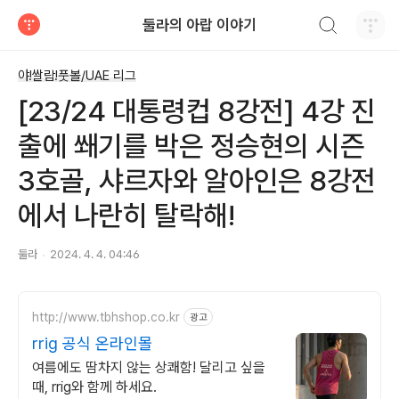
검색하기
둘라의 아랍 이야기
티스토리
야!쌀람!풋볼/UAE 리그
[23/24 대통령컵 8강전] 4강 진
출에 쐐기를 박은 정승현의 시즌
3호골, 샤르자와 알아인은 8강전
에서 나란히 탈락해!
둘라
2024. 4. 4. 04:46
http://www.tbhshop.co.kr
광고
rrig 공식 온라인몰
여름에도 땀차지 않는 상쾌함! 달리고 싶을
때, rrig와 함께 하세요.