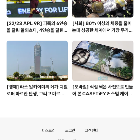
[22/23 APL 9R] 파죽의 6연승
[사회] 80% 이상의 체중을 줄이
을 달린 알와흐다, 4연승을 달린
는데 성공한 세계에서 가장 무거웠
샤밥 알아흘리!
던 사우디 청년의 3년뒤 환골탈태
한 모습이 공개되다!
[경제] 라스 알카이마의 메가 디벨
[모바일] 직접 찍은 사진으로 만들
로퍼 마르잔 탄생, 그리고 마르잔
어 본 CASETiFY 커스텀 케이스
이 진행하는 핵심 프로젝트!
제작 후기
의안내
티스토리
로그인
고객센터