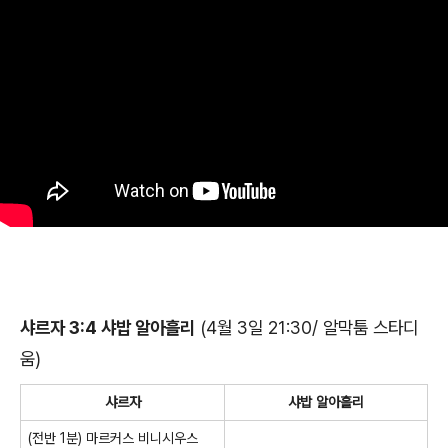
샤르자 3:4 샤밥 알아흘리
(4월 3일 21:30/ 알막툼 스타디
움)
샤르자
샤밥 알아흘리
(전반 1분) 마르커스 비니시우스