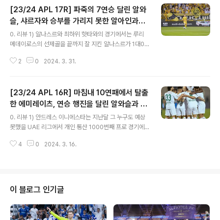
[23/24 APL 17R] 파죽의 7연승 달린 알와
슬, 샤르자와 승부를 가리지 못한 알아인과의
글 내용
승점차를 더욱 벌려!
0. 리뷰 1) 알나스르와 최하위 핫타와의 경기에서는 루리
메데이로스의 선제골을 끝까지 잘 지킨 알나스르가 1대0
으로 승리하고 이번 시즌 두 경기를 모두 이기며 네 경기 무
2
0
2024. 3. 31.
패행진을 이어갔습니다. 패한 핫타는 5연패. 2) 지난 라운
드에서 승리하며 10연패에서 탈출했던 에미레이츠는 3연
패의 늪에 빠져있던 바니야스와의 경기에서 안드레스 이니
[23/24 APL 16R] 마침내 10연패에서 탈출
에스타의 선제골을 앞세워 연승을 향해 가는 듯 했지만, 분
위기를 완전히 내준 후반들어 잇달아 실점하며 유수푸 니
한 에미레이츠, 연승 행진을 달린 알와슬과 알
글 내용
아카테에게 역전 결승골을 허용하며 1대2로 패해 연승 도
아인!
0. 리뷰 1) 안드레스 이니에스타는 지난달 그 누구도 예상
전에 실패했습니다. 반면 바니야스는 4연패의 위기에서 벗
못했을 UAE 리그에서 개인 통산 1000번째 프로 경기에
어났습니다. 3) 강등권 사정거리 안에서 승점이 같았던 잇
출전했고, 에미레이츠 클럽은 그의 1000경기 출전 기념
티하드 칼바와 아즈만의 경기에서는 역전에 재역전을 거듭
4
0
2024. 3. 16.
셔츠를 한정 판매하기 시작했습니다.. 2) 리그 초반 반짝하
하며 여섯골을 주고 받는 공방전 끝에 왈리..
다 10연패에 빠지면서 시즌 중반에 두 명의 감독이 교체되
었던 에미레이츠와 전반기에 이메리에이츠가 유일하게 승
리했던 코르팟칸과의 경기에서는 디아 사바의 역전 결승골
을 앞세운 에미레이츠가 2대1 역전승을 거두고 연패 탈출
이 블로그 인기글
과 더불어 갈 길은 멀지만 탈꼴찌에도 성공했습니다. 에미
레이츠 (13위)는 15경기에서 얻은 2승을 모두 상위에 있
는 코르팟칸 (9위)에게서 얻어냈습니다. 3) 정승현 결장.