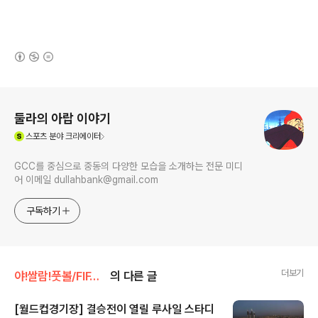
(새창열림)
로그 정보
둘라의 아랍 이야기
(새창열림)
스포츠
분야 크리에이터
GCC를 중심으로 중동의 다양한 모습을 소개하는 전문 미디
어 이메일 dullahbank@gmail.com
구독하기
더보기
야!쌀람!풋볼/FIFA 월드컵
의 다른 글
[월드컵경기장] 결승전이 열릴 루사일 스타디