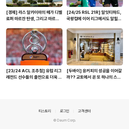
[경제] 라스 알카이마의 메가 디벨
[24/25 RSL 21R] 알잇티하드,
로퍼 마르잔 탄생, 그리고 마르잔
국왕컵에 이어 리그에서도 알힐랄
이 진행하는 핵심 프로젝트!
공포증을 끊어내며 우승 경쟁에서
앞서가!
[23/24 ACL 조추첨] 유럽 리그
[두바이] 응커피의 성공을 이어갈
레전드 선수들의 출전으로 더욱 웅
까?? 교토에서 온 또 하나의 스페
장해진 서아시아 조편성 결과!
셜티 카페 쿠라수 (Kurasu) 두바
이 1호점 방문기
의안내
티스토리
로그인
고객센터
© Daum Corp.