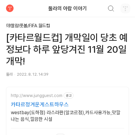
검색하기
둘라의 아랍 이야기
티스토리
야!쌀람!풋볼/FIFA 월드컵
[카타르월드컵] 개막일이 당초 예
정보다 하루 앞당겨진 11월 20일
개막!
둘라
2022. 8. 12. 14:39
http://www.jungguest.com
광고
카타르정겨운게스트하우스
westbay(도하점) 라스라판(알코르점),카드사용가능,맛깔
나는 음식,깔끔한 시설