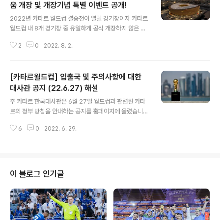
움 개장 및 개장기념 특별 이벤트 공개!
글 내용
2022년 카타르 월드컵 결승전이 열릴 경기장이자 카타르
월드컵 내 8개 경기장 중 유일하게 공식 개장하지 않은 루
사일 스타디움의 공식 개장 일정이 확정되었습니다. 8만석
2
0
2022. 8. 2.
을 수용할 수 있는 걸프지역에서 가장 큰 경기장인 루사일
스타디움은 지난 2018년 12월 디자인을 공식 발표했으
며, 지난 4월 추첨식을 앞두고 언론에 공개된 바 있습니다.
[카타르월드컵] 입출국 및 주의사항에 대한
평소 같았으면 5월에 열리는 아미르컵 결승전을 통해 선보
였을텐데, 리그 일정을 전체적으로 일찍 마무리되어 경기
대사관 공지 (22.6.27) 해설
글 내용
장으로 투입될 수는 없었습니다. 2018.12.15 - [야!쌀람!
주 카타르 한국대사관은 6월 27일 월드컵과 관련된 카타
풋볼/카타르 월드컵 2022] - [월드컵경기장] 카타르 월드
르의 정부 방침을 안내하는 공지를 홈페이지에 올렸습니
컵 개폐막식이 열릴 주경기장 루사일 스타디움 디자인 최
다. https://overseas.mofa.go.kr/qa-ko/brd/m_11
종 공개! 카타르 월드컵을 대비한 냉방 경기장을 활용해 8
6
0
2022. 6. 29.
629/view.do?seq=1345790 공지 내용이 낯설 분들
월 1일부터 일찌감치 ..
을 위해 추가로 설명드리고자 합니다. 제 설명이 추가된 부
분은 다른 색으로 표시합니다. =================
===================================
==================== 2022 카타르 월드컵 관
이 블로그 인기글
련 카타르 정부 방침을 아래와 같이 안내드리오니, 월드컵
기간(22.11.1-23.1.23) 카타르를 방문하실 예정이신 방문
객 및 교민들께서는 출입국, 숙박, 대중교통 이용 등 관련하
여 아래 내용을 참고하시기 바랍니다..