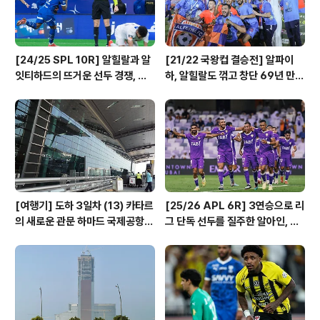
[24/25 SPL 10R] 알힐랄과 알
[21/22 국왕컵 결승전] 알파이
잇티하드의 뜨거운 선두 경쟁, 나
하, 알힐랄도 꺾고 창단 69년 만에
란히 3연승 달린 알샤밥, 알까드시
첫 메이저 대회 우승!
아, 알칼리즈!
[여행기] 도하 3일차 (13) 카타르
[25/26 APL 6R] 3연승으로 리
의 새로운 관문 하마드 국제공항
그 단독 선두를 질주한 알아인, 개
입출국장 풍경
막전 승리 후 오랜만에 승리한 샤
르자와 코르팟칸!