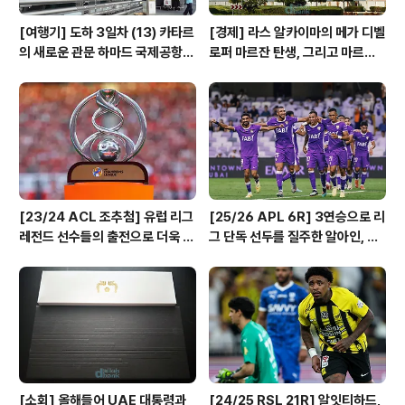
[여행기] 도하 3일차 (13) 카타르
[경제] 라스 알카이마의 메가 디벨
의 새로운 관문 하마드 국제공항
로퍼 마르잔 탄생, 그리고 마르잔
입출국장 풍경
이 진행하는 핵심 프로젝트!
[23/24 ACL 조추첨] 유럽 리그
[25/26 APL 6R] 3연승으로 리
레전드 선수들의 출전으로 더욱 웅
그 단독 선두를 질주한 알아인, 개
장해진 서아시아 조편성 결과!
막전 승리 후 오랜만에 승리한 샤
르자와 코르팟칸!
[소회] 올해들어 UAE 대통령과
[24/25 RSL 21R] 알잇티하드,