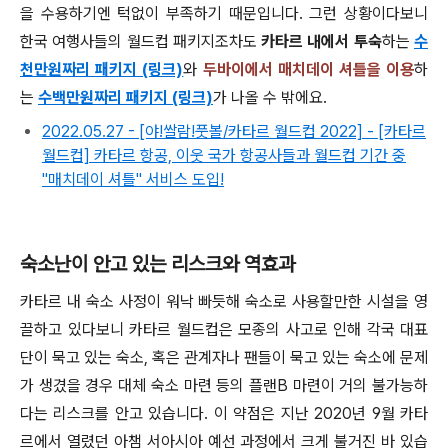
을 수용하기엔 턱없이 부족하기 때문입니다. 그런 상황이다보니
한국 여행사들의 월드컵 패키지조차도
카타르 내에서 투숙
하는
수
천만원짜리 패키지 (링크)
와
두바이에서 매치데이 셔틀을 이용
하
는
수백만원짜리 패키지 (링크)
가 나올 수 밖에요.
2022.05.27 - [야!쌀람!풋볼/카타르 월드컵 2022] - [카타르
월드컵] 카타르 항공, 이웃 국가 항공사들과 월드컵 기간 중
"매치데이 셔틀" 서비스 도입!
숙소난이 안고 있는 리스크와 역효과
카타르 내 숙소 사정이 워낙 빠듯해 숙소로 사용할만한 시설을 영
끌하고 있다보니 카타르 월드컵은 모종의 사고로 인해 각국 대표
단이 묵고 있는 숙소, 혹은 관계자나 팬들이 묵고 있는 숙소에 문제
가 생겼을 경우 대체 숙소 마련 등의 플랜B 마련이 거의 불가능하
다는 리스크를 안고 있습니다. 이 약점은 지난 2020년 9월 카타
르에서 열렸던 아챔 서아시아 예선 과정에서 크게 불거진 바 있습