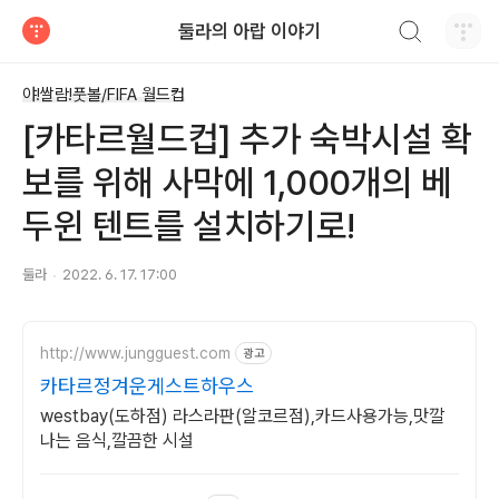
검색하기
둘라의 아랍 이야기
티스토리
야!쌀람!풋볼/FIFA 월드컵
[카타르월드컵] 추가 숙박시설 확
보를 위해 사막에 1,000개의 베
두윈 텐트를 설치하기로!
둘라
2022. 6. 17. 17:00
http://www.jungguest.com
광고
카타르정겨운게스트하우스
westbay(도하점) 라스라판(알코르점),카드사용가능,맛깔
나는 음식,깔끔한 시설