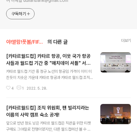
어 이메일 dullahbank@gmail.com
구독하기
더보기
야!쌀람!풋볼/FIFA 월드컵
의 다른 글
[카타르월드컵] 카타르 항공, 이웃 국가 항공
사들과 월드컵 기간 중 "매치데이 셔틀" 서비
글 내용
스 도입!
카타르 월드컵 기간 중 정규 노선의 항공임 가격이 이미 미
친듯이 치솟은 가운데 카타르 항공과 카타르 월드컵 조직
위원회는 5월 26일 인근 4개국 항공사들과 파트너쉽 계약
4
1
2022. 5. 28.
을 맺고 월드컵 기간 중 월드컵 티켓 소지자들만 이용할 수
있는 "매치데이 셔틀" 서비스를 제공한다고 공식 발표했습
니다. 카타르 항공이 플라이두바이 (UAE), 쿠웨이트 항공
[카타르월드컵] 조직 위원회, 팬 빌리지라는
(쿠웨이트), 오만 항공 (오만), 사우디아 (사우디)와 손잡고
제공하게 될 매치데이 셔틀은 "(해당 국가에서) 지내시다가
이름의 사막 캠프 숙소 공개!
글 내용
카타르에서 24시간만 보내세요 (Stay in *** and spen
앞으로 반년 정도 남은 카타르 월드컵은 직관을 위한 티켓
d 24 hours in Qatar)"라는 슬로건을 걸고 경기 당일 카
구매도 그야말로 전쟁이었지만, 다른 월드컵에선 볼 수 없
타르에 입국하여 경기를 본 후 바로 출국하는 셔틀 서비스
었던 더 무지막지한 전쟁이 기다리고 있습니다. 바로 숙소