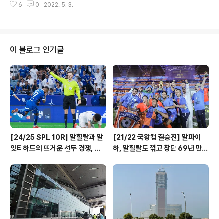
입니다. 네... 셔틀 버스의 여객기 버전이죠. 매..
6
0
2022. 5. 3.
확보 전쟁! 이를 보여주는 대표적인 예가 하나투어의 월드
컵 패키지입니다. 지난달 하나투어에서 나온 카타르 월드
컵 패키지 금액은 그야말로 어마무시했습니다. 0이 실수로
하나 더 들어간 것 같은 느낌적인 느낌이지만... 그로부터
한 달여가 지난 현재 남은 상품 역시... 불과 며칠 사이에 소
이 블로그 인기글
형차 1대 가격을 가볍게 상회하는 패키지 상품이 나온 이유
는 바로 카타르 내의 숙소가 현저하게 부족하기 때문입니
다. 현시점에서 297만명으로 추산되는 카타르 총인구를
상회하는 해외 축구팬들과 각국 선수단 및 취재단 등이 월
드컵이 개최되는 단 4주 동안에 ..
[24/25 SPL 10R] 알힐랄과 알
[21/22 국왕컵 결승전] 알파이
잇티하드의 뜨거운 선두 경쟁, 나
하, 알힐랄도 꺾고 창단 69년 만에
란히 3연승 달린 알샤밥, 알까드시
첫 메이저 대회 우승!
아, 알칼리즈!