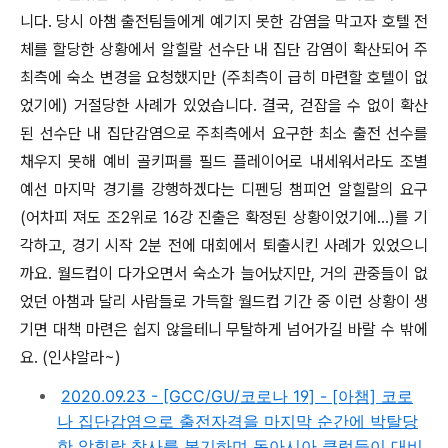
니다. 당시 아챔 출전팀들에게 예기지 못한 감염을 막고자 호텔 전
체를 할당한 상황에서 알힐랄 선수단 내 집단 감염이 확산되어 주
최측에 숙소 변경을 요청했지만 (주최측이 급히 마련할 호텔이 없
었기에) 거절당한 사례가 있었습니다. 결국, 걷잡을 수 없이 확산
된 선수단 내 집단감염으로 주최측에서 요구한 최소 출전 선수를
채우지 못해 예비 골키퍼를 필드 플레이어로 내세워서라도 조별
예선 마지막 경기를 강행하겠다는 디펜딩 챔피언 알힐랄의 요구
(어차피 져도 조2위로 16강 진출은 확정된 상황이었기에...)를 기
각하고, 경기 시작 2분 전에 대회에서 퇴출시킨 사례가 있었으니
까요. 월드컵이 다가오면서 숙소가 늘어났지만, 거의 관중들이 없
었던 아챔과 달리 사람들로 가득할 월드컵 기간 중 이런 상황이 생
기면 대책 마련은 쉽지 않을테니 무탈하게 넘어가길 바랄 수 밖에
요. (인샤알라~)
2020.09.23 - [GCC/GU/코로나 19] - [아챔] 코로
나 집단감염으로 출전자격을 마지막 순간에 박탈당
한 알힐랄 참사를 복기하며 동아시아 클럽들이 대비